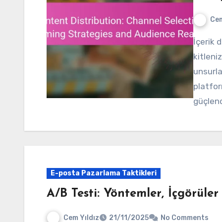
Cem
İçerik dağıtımında doğru kanalların seçimi, hedef
kitleni
unsurla
platform
güçlend
E-posta Pazarlama Taktikleri
A/B Testi: Yöntemler, İçgörüle
Cem Yıldız
21/11/2025
No Comments