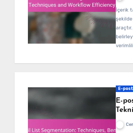
İçerik takvimi, içerik üretim sürecinizi sistematik bir
şekilde
araçtır
belirley
verimlil
E-post
E-po
Tekni
Cem