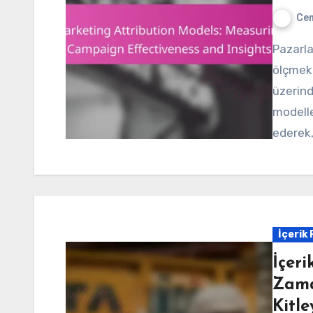
Cem
Pazarlama atıf modelleri, kampanyaların etkinliğini
ölçmek 
üzerinde
modelle
ederek,
İçerik
İçeri
Zama
Kitl