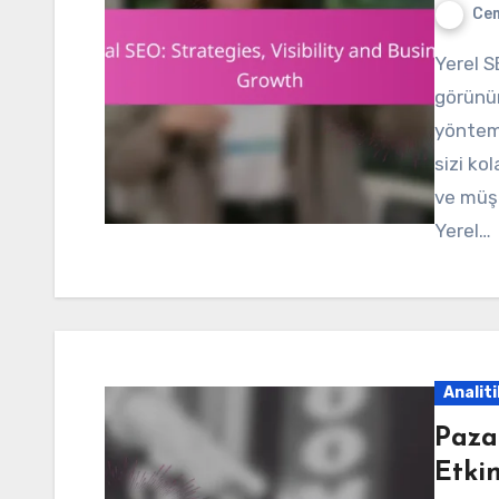
Cem
Yerel SEO, işletmenizin yerel arama sonuçlarındaki
görünür
yönteml
sizi ko
ve müşt
Yerel…
Analiti
Paza
Etkin