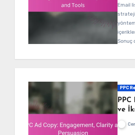
Email list segmentation, e-posta pazarlama
strateji
yöntem,
içerikl
Sonuç o
PPC Re
PPC 
ve İ
Cem