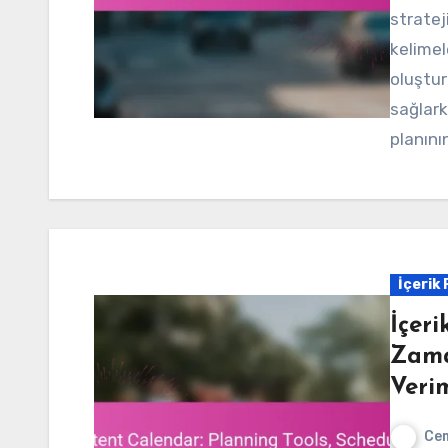
stratej
kelimele
oluştur
sağlark
planını
İçerik
İçeri
Zama
Verim
Cem