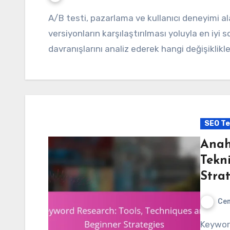
A/B testi, pazarlama ve kullanıcı deneyimi alanlarında etkili bir yöntem olarak, farklı
versiyonların karşılaştırılması yoluyla en iyi 
davranışlarını analiz ederek hangi değişiklikl
SEO Te
Anah
Tekn
Strat
Cem
Keyword araştırma, dijital pazarlama ve SEO