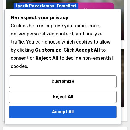
İçerik Pazarlaması Temelleri
İçerik Formatları: Hedef Kitle İhtiyaçları,
We respect your privacy
Katılım Düzeyleri ve Format Türleri
Cookies help us improve your experience,
Cem Yıldız
25/11/2025
deliver personalized content, and analyze
traffic. You can choose which cookies to allow
by clicking
Customize
. Click
Accept All
to
consent or
Reject All
to decline non-essential
cookies.
İçerik Pazarlaması Temelleri
Customize
İçerik Dağıtımı: Kanal Seçimi,
Zamanlama Stratejileri ve Hedef Kitleye
Ulaşım
Cem Yıldız
21/11/2025
Reject All
Accept All