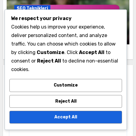
SEO Teknikleri
We respect your privacy
Yerel SEO: Stratejiler, Görünürlük ve İş
Büyümesi
Cookies help us improve your experience,
Cem Yıldız
24/11/2025
deliver personalized content, and analyze
traffic. You can choose which cookies to allow
by clicking
Customize
. Click
Accept All
to
consent or
Reject All
to decline non-essential
cookies.
Leave a Reply
Customize
Your email address will not be published.
Required
fields are marked
*
Reject All
Comment
*
Accept All