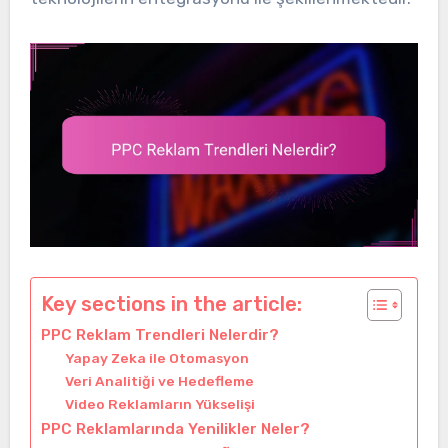
Key sections in the article:
PPC Reklam Trendleri Nelerdir?
Yapay Zeka ile Otomasyon
Veri Analitiği ve Hedefleme
Video Reklamların Yükselişi
PPC Reklamlarında Yenilikler Neler?